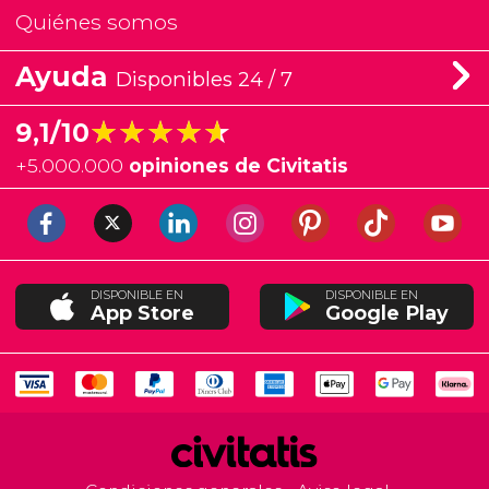
Quiénes somos
Ayuda
Disponibles 24 / 7
★★★★★
★★★★★
9,1/10
+
5.000.000
opiniones de Civitatis
DISPONIBLE EN
DISPONIBLE EN
App Store
Google Play