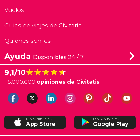
Vuelos
Guías de viajes de Civitatis
Quiénes somos
Ayuda
Disponibles 24 / 7
★★★★★
★★★★★
9,1/10
+
5.000.000
opiniones de Civitatis
DISPONIBLE EN
DISPONIBLE EN
App Store
Google Play