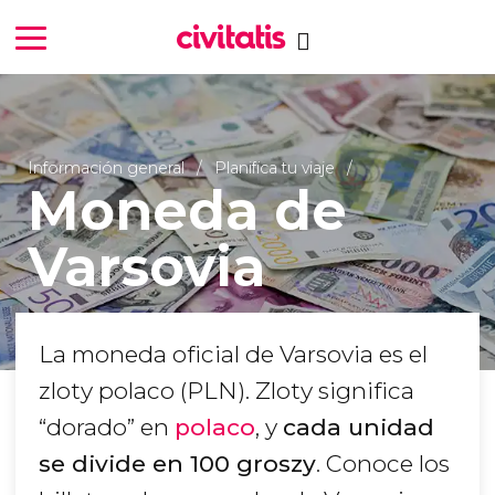
Información general
Planifica tu viaje
Moneda de
Varsovia
La moneda oficial de Varsovia es el
zloty polaco (PLN). Zloty significa
“dorado” en
polaco
, y
cada unidad
se divide en 100 groszy
. Conoce los