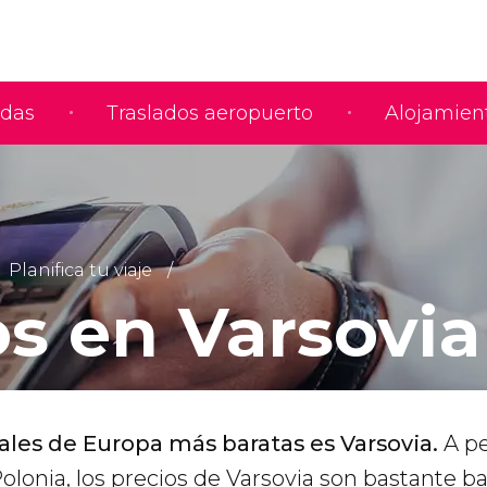
adas
Traslados aeropuerto
Alojamien
Planifica tu viaje
os en Varsovia
tales de Europa más baratas es Varsovia.
A p
 Polonia, los precios de Varsovia son bastante b