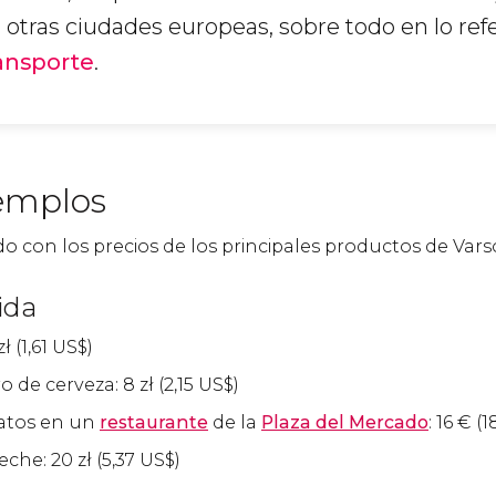
otras ciudades europeas, sobre todo en lo ref
ansporte
.
emplos
o con los precios de los principales productos de Varso
ida
zł
(1,61
US$
)
ro de cerveza: 8
zł
(2,15
US$
)
atos en un
restaurante
de la
Plaza del Mercado
: 16
€
(1
eche: 20
zł
(5,37
US$
)