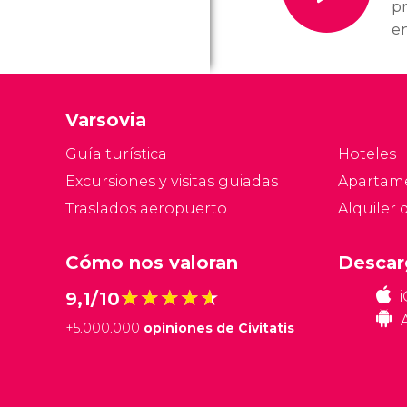
p
e
Va
lo
tu
Varsovia
ca
b
Guía turística
Hoteles
pa
Excursiones y visitas guiadas
Apartam
lo
Traslados aeropuerto
Alquiler 
ex
Cómo nos valoran
Descar
★★★★★
★★★★★
9,1/10
+
5.000.000
opiniones de Civitatis