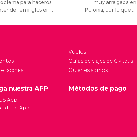
roblema para haceros
muy arraigada en
ntender en inglés en
Polonia, por lo que la
rsovia, sobre todo en
mayoría de los días
s lugares más
festivos de Varsovia son
rísticos de la
de carácter religioso.
pital, siempre viene
Descubre los días no
ien conocer algunas
laborables de Varsovia y
Vuelos
labras en el idioma
evita encontrarte
entos
Guías de viajes de Civitatis
cal. Conoce frases y
museos y monumentos
de coches
Quiénes somos
presiones en polaco.
cerrados.
ga nuestra APP
Métodos de pago
iOS App
Android App