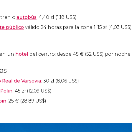
e tren o
autobús
: 4,40
zł
(1,18
US$
)
te público
válido 24 horas para la zona 1: 15
zł
(4,03
US$
 en un
hotel
del centro: desde 45
€
(52
US$
) por noche.
cas
o Real de Varsovia
: 30
zł
(8,06
US$
)
Polin
: 45
zł
(12,09
US$
)
pin
: 25
€
(28,89
US$
)