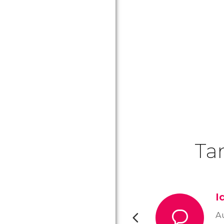
Ta
I
A