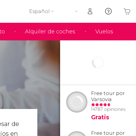
Español
to
Alquiler de coches
Vuelos
Tu carrito está vacío
Free tour por
Varsovia
14787 opiniones
Gratis
esar de
ajos en
Free tour por