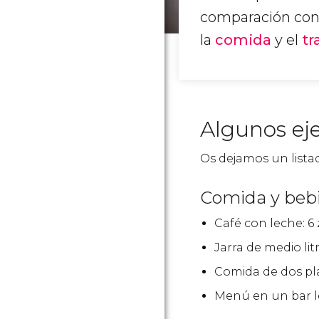
comparación con 
la
comida
y el
tr
Algunos ej
Os dejamos un listad
Comida y beb
Café con leche: 6
Jarra de medio lit
Comida de dos pl
Menú en un bar l