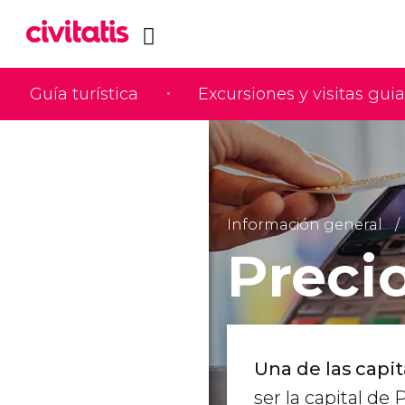
Guía turística
Excursiones y visitas gui
Información general
Preci
Una de las capi
ser la capital de