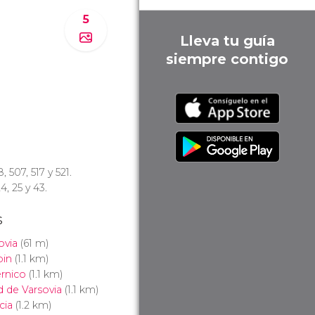
5
Lleva tu guía
siempre contigo
58, 507, 517 y 521.
24, 25 y 43.
s
ovia
(61 m)
pin
(1.1 km)
rnico
(1.1 km)
d de Varsovia
(1.1 km)
ncia
(1.2 km)