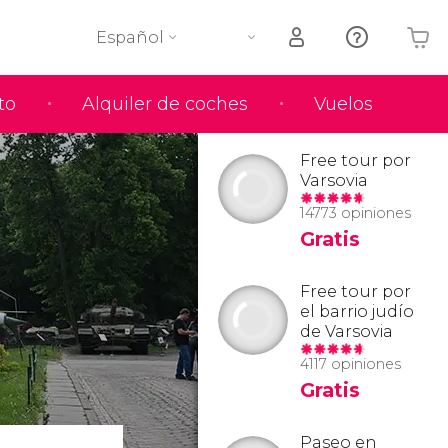
Español
to
Alquiler de coches
Vuelos
Tu carrito está vacío
Free tour por
Varsovia
14773 opiniones
Gratis
Free tour por
el barrio judío
de Varsovia
4117 opiniones
Gratis
Paseo en