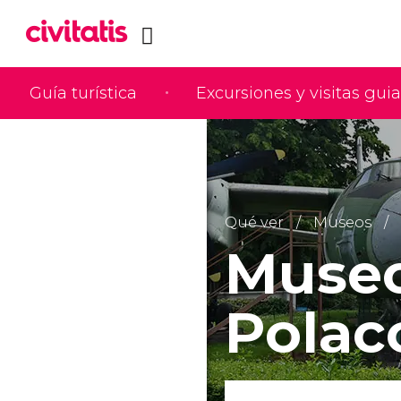
Guía turística
Excursiones y visitas gui
Qué ver
Museos
Museo
Polac