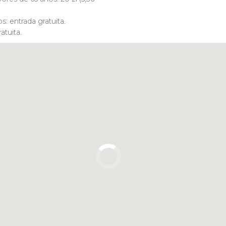
: entrada gratuita.
atuita.
Pulsa para usar el mapa