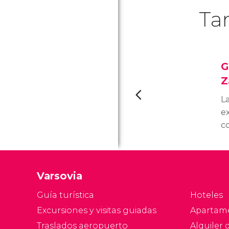
Ta
G
Z
L
e
c
pi
ti
ar
Varsovia
m
a
Guía turística
Hoteles
Excursiones y visitas guiadas
Apartam
Traslados aeropuerto
Alquiler 