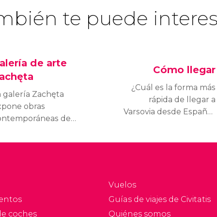
mbién te puede interes
alería de arte
Cómo llegar
achęta
¿Cuál es la forma más
a galería Zachęta
rápida de llegar a
xpone obras
Varsovia desde España?
ontemporáneas de
¿Y la más barata?
ntura, escultura y todo
Conoce todas las
po de variantes
posibilidades y elige
tísticas. Es el mejor
cómo llegar a Varsovia
useo de Varsovia en
según tus preferencias.
rte contemporáneo.
Vuelos
entos
Guías de viajes de Civitatis
de coches
Quiénes somos