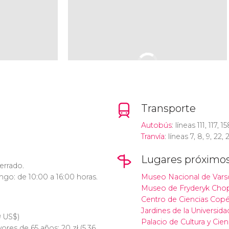
Transporte
Autobús
: líneas 111, 117, 1
Tranvía
: líneas 7, 8, 9, 22, 
Lugares próximo
errado.
go: de 10:00 a 16:00 horas.
Museo Nacional de Vars
Museo de Fryderyk Cho
Centro de Ciencias Copé
Jardines de la Universida
9
US$
)
Palacio de Cultura y Cie
yores de 65 años: 20
zł
(5,36