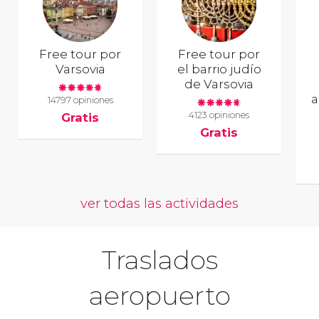
Free tour por
Free tour por
Varsovia
el barrio judío
de Varsovia
a
14797 opiniones
4123 opiniones
Gratis
Gratis
ver todas las actividades
Traslados
aeropuerto