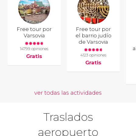
Free tour por
Free tour por
Varsovia
el barrio judío
de Varsovia
a
14799 opiniones
4123 opiniones
Gratis
Gratis
ver todas las actividades
Traslados
aeropuerto