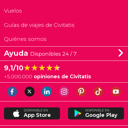
Vuelos
Guías de viajes de Civitatis
Quiénes somos
Ayuda
Disponibles 24 / 7
★★★★★
★★★★★
9,1/10
+
5.000.000
opiniones de Civitatis
DISPONIBLE EN
DISPONIBLE EN
App Store
Google Play