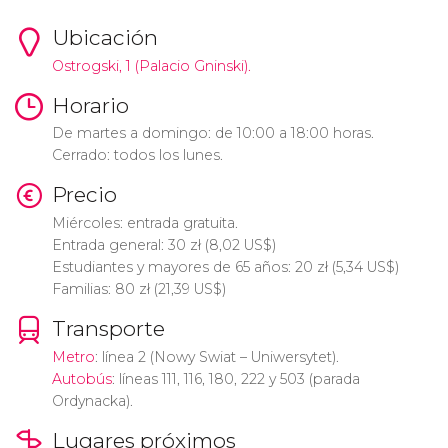
Ubicación
Ostrogski, 1 (Palacio Gninski).
Horario
De martes a domingo: de 10:00 a 18:00 horas.
Cerrado: todos los lunes.
Precio
Miércoles: entrada gratuita.
Entrada general: 30
zł
(8,02
US$
)
Estudiantes y mayores de 65 años: 20
zł
(5,34
US$
)
Familias: 80
zł
(21,39
US$
)
Transporte
Metro
: línea 2 (Nowy Swiat – Uniwersytet).
Autobús
: líneas 111, 116, 180, 222 y 503 (parada
Ordynacka).
Lugares próximos