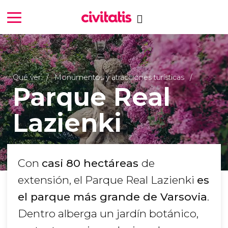
Qué ver
Monumentos y atracciones turísticas
Parque Real
Lazienki
Con
casi 80 hectáreas
de
extensión, el Parque Real Lazienki
es
el parque más grande de Varsovia
.
Dentro alberga un jardín botánico,