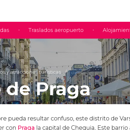
adas
Traslados aeropuerto
Alojamien
y atracciones turísticas
o de Praga
 pueda resultar confuso, este distrito de Var
er con
Praga
la capital de Chequia. Este barrio a