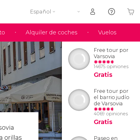
Español
to
Alquiler de coches
Vuelos
Tu carrito está vacío
Free tour por
Varsovia
14675 opiniones
Gratis
Free tour por
el barrio judío
de Varsovia
4069 opiniones
Gratis
sovia
 orillas
Paseo en