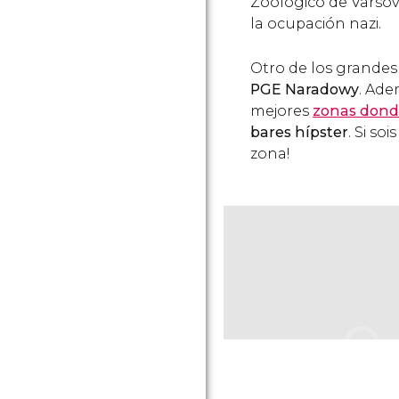
Zoológico de Varsov
la ocupación nazi.
Otro de los grandes 
PGE Naradowy
. Ade
mejores
zonas dond
bares hípster
. Si so
zona!