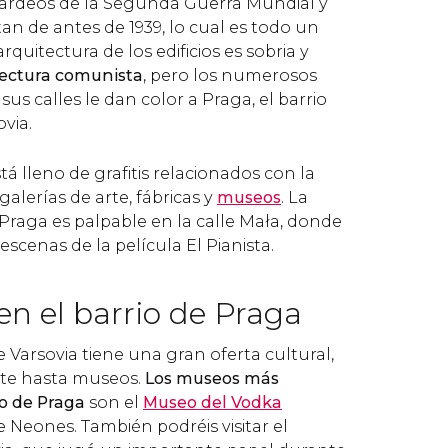
ardeos de la Segunda Guerra Mundial y
an de antes de 1939, lo cual es todo un
arquitectura de los edificios es sobria y
tectura comunista
, pero los numerosos
 sus calles le dan color a Praga, el barrio
via.
tá lleno de grafitis relacionados con la
 galerías de arte, fábricas y
museos
. La
 Praga es palpable en la calle Mała, donde
escenas de la película
El Pianista
.
n el barrio de Praga
e Varsovia tiene una gran oferta cultural,
rte hasta museos.
Los museos más
to de Praga
son el
Museo del Vodka
 Neones. También podréis visitar el