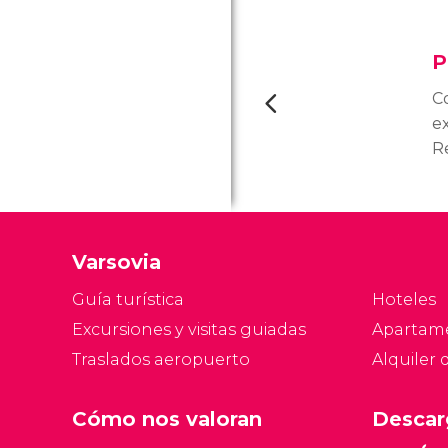
P
C
e
Re
p
V
u
te
Varsovia
l
d
Guía turística
Hoteles
Excursiones y visitas guiadas
Apartam
Traslados aeropuerto
Alquiler 
Cómo nos valoran
Descar