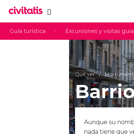
Guía turística
Excursiones y visitas gui
Qué ver
Monumentos 
Barri
Aunque su nombre
nada tiene que v