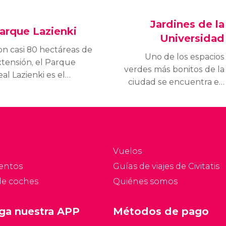
Jardines de la
arque Lazienki
Universidad
on casi 80 hectáreas de
Uno de los espacios
xtensión, el Parque
verdes más bonitos de la
al Lazienki es el
ciudad se encuentra en
arque más grande de
el tejado de la biblioteca
arsovia. Dentro alberga
de la Universidad de
n jardín botánico, un
Varsovia. Se trata de un
atro, varios palacios y
frondoso bosque en las
a escultura más famosa
alturas con pasarelas,
e Frédéric Chopin.
Vuelos
corrientes de agua y
entos
Guías de viajes de Civitatis
unas vistas magníficas
de coches
Quiénes somos
de la capital.
ga nuestra APP
Métodos de pago