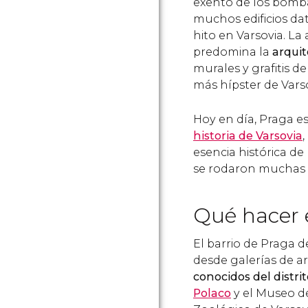
exento de los bomb
muchos edificios dat
hito en Varsovia. La 
predomina la
arqui
murales y grafitis de
más hípster de Varso
Hoy en día, Praga es
historia de Varsovia
,
esencia histórica de
se rodaron muchas 
Qué hacer e
El barrio de Praga d
desde galerías de a
conocidos del distri
Polaco
y el Museo de