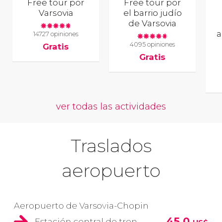
Free tour por
Free tour por
Varsovia
el barrio judío
de Varsovia
a
14727 opiniones
4095 opiniones
Gratis
Gratis
ver todas las actividades
Traslados
aeropuerto
Aeropuerto de Varsovia-Chopin
45,0
Estación central de tren