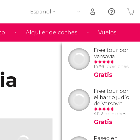
Español
to
Alquiler de coches
Vuelos
Tu carrito está vacío
Free tour por
Varsovia
14796 opiniones
ia
Gratis
Free tour por
el barrio judío
de Varsovia
4122 opiniones
Gratis
Paseo en