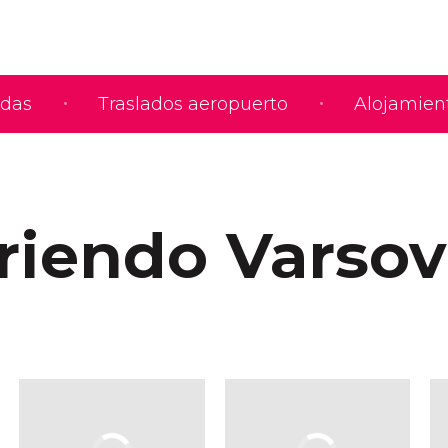
adas
Traslados aeropuerto
Alojamien
riendo Varsov